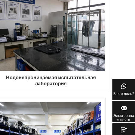
Водонепроницаемая испытательная
лаборатория
В чем дело?
Электронна
я почта