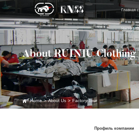
Главная 
Часто за
About RUINIU Clothing
Home
>
About Us
>
Factory Tour
Профиль компании