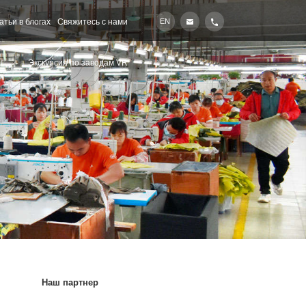
атьи в блогах
Свяжитесь с нами
EN
Экскурсия по заводам VR
Наш партнер