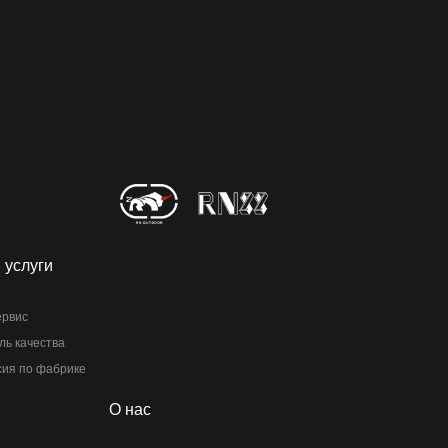
 услуги
ервис
ль качества
сия по фабрике
О нас