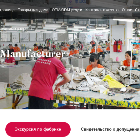
страница
Товары для дома
OEM/ODM услуги
Контроль качества
О нас
Ст
даваемые вопросы
 Manufacturer
Экскурсия по фабрике
Свидетельство о допущении