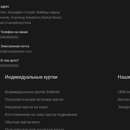
адрес
Floor, Xiyueqijian Complex Building,Leigang
unity, Guicheng Subdistrict,Nanhai District
han,Guangdong,China
Телефон на линии.
 18928650351
Электронная почта
et3@ruiniufashion.com
В чем дело?
 18928650351
Индивидуальные куртки
Наши
Индивидуальные куртки Softshell
OEM-с
Пользовательская ветровая куртка
Контро
Наружная куртка на заказ
Экскур
Изготовленная на заказ куртка подрывника
Обычная куртка вниз
Пользовательская пушистая куртка